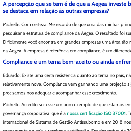
A percepção que se tem é de que a Aegea investe 
se destaca em relação às outras empresas?
Michelle: Com certeza. Me recordo de que uma das minhas primeir
pesquisar a estrutura de compliance da Aegea. O resultado foi s
Dificilmente você encontra em grandes empresas uma área tão 
da Aegea. A empresa é referência em compliance, é um diferenc
Compliance é um tema bem-aceito ou ainda enfrent
Eduardo: Existe uma certa resistência quanto ao tema no país, n
relativamente nova. Compliance vem ganhando uma projeção sig
precisamos nos adequar e acompanhar esse crescimento.
Michelle: Acredito ser esse um bom exemplo de que estamos em
governança corporativa, que é a
nossa certificação ISO 37001
. 
internacional de Sistema de Gestão Antissuborno e em 2018 no
saneamento do país a receber a certificação. Em dezembro de 2