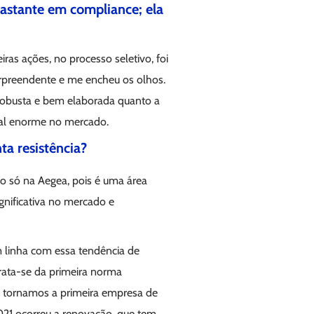
bastante em compliance; ela
as ações, no processo seletivo, foi
urpreendente e me encheu os olhos.
robusta e bem elaborada quanto a
ial enorme no mercado.
a resistência?
ão só na Aegea, pois é uma área
nificativa no mercado e
 linha com essa tendência de
Trata-se da primeira norma
s tornamos a primeira empresa de
021 ocorreu a renovação, que tem