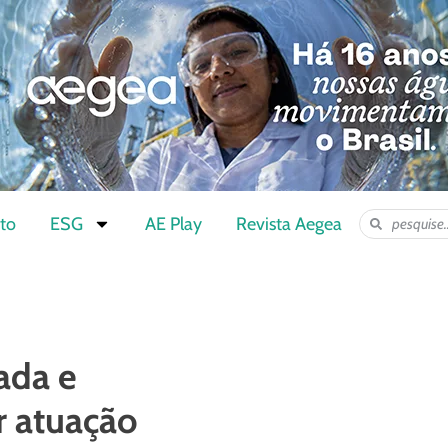
to
ESG
AE Play
Revista Aegea
ada e
r atuação