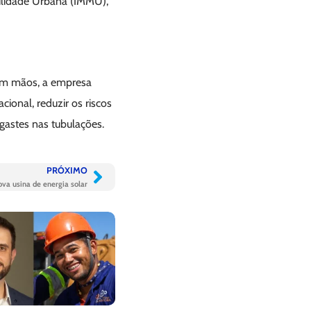
bilidade Urbana (IMMU),
 em mãos, a empresa
onal, reduzir os riscos
astes nas tubulações.
PRÓXIMO
ova usina de energia solar