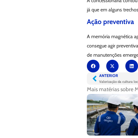
A concessionária contou
já que em alguns trechos
Ação preventiva
A memória magnética apo
consegue agir preventiv
de manutenções emergenc
ANTERIOR
Valorização da cultura l
Mais matérias sobre
M