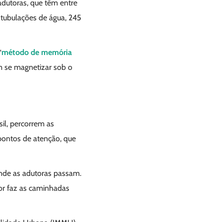
 adutoras, que têm entre
tubulações de água, 245
“
método de memória
em se magnetizar sob o
il, percorrem as
 pontos de atenção, que
onde as adutoras passam.
r faz as caminhadas