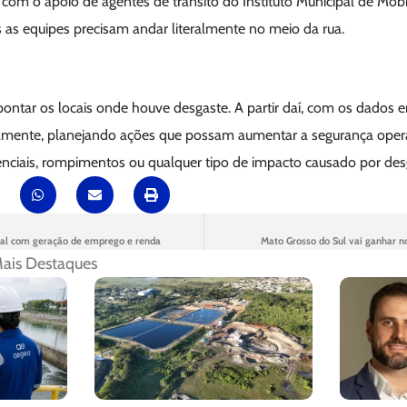
 com o apoio de agentes de trânsito do Instituto Municipal de Mo
 as equipes precisam andar literalmente no meio da rua.
ntar os locais onde houve desgaste. A partir daí, com os dados
amente, planejando ações que possam aumentar a segurança operaci
iais, rompimentos ou qualquer tipo de impacto causado por desg
ocal com geração de emprego e renda
Mato Grosso do Sul vai ganhar n
ais Destaques