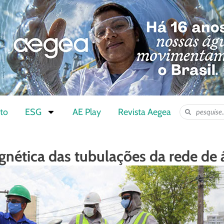
to
ESG
AE Play
Revista Aegea
nética das tubulações da rede de 