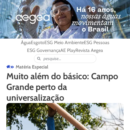
Água
Esgoto
ESG Meio Ambiente
ESG Pessoas
ESG Governança
AE Play
Revista Aegea
Matéria Especial
Muito além do básico: Campo
Grande perto da
universalização