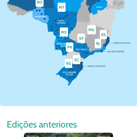
RO
MT
MG
MS
ES
SP
RJ
PR
SC
RS
Edições anteriores