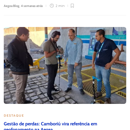
Aegea Blog
,
4 semanas atrás
2 min
DESTAQUE
Gestão de perdas: Camboriú vira referência em
geofonamento na Aegea