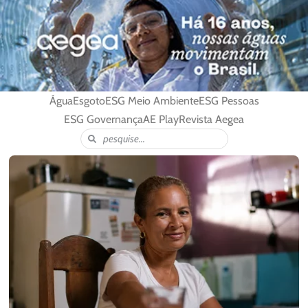
Água
Esgoto
ESG Meio Ambiente
ESG Pessoas
ESG Governança
AE Play
Revista Aegea