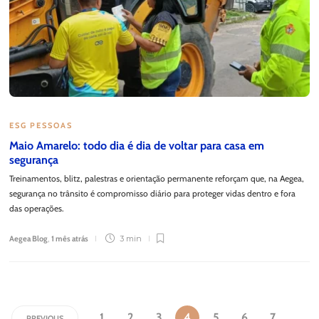
ESG PESSOAS
Maio Amarelo: todo dia é dia de voltar para casa em
segurança
Treinamentos, blitz, palestras e orientação permanente reforçam que, na Aegea,
segurança no trânsito é compromisso diário para proteger vidas dentro e fora
das operações.
Aegea Blog
,
1 mês atrás
3 min
1
2
3
4
5
6
7
PREVIOUS