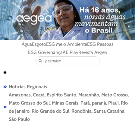
Água
Esgoto
ESG Meio Ambiente
ESG Pessoas
ESG Governança
AE Play
Revista Aegea
Notícias Regionais
Amazonas
,
Ceará
,
Espírito Santo
,
Maranhão
,
Mato Grosso
,
Mato Grosso do Sul
,
Minas Gerais
,
Pará
,
paraná
,
Piauí
,
Rio
de Janeiro
,
Rio Grande do Sul
,
Rondônia
,
Santa Catarina
,
São Paulo