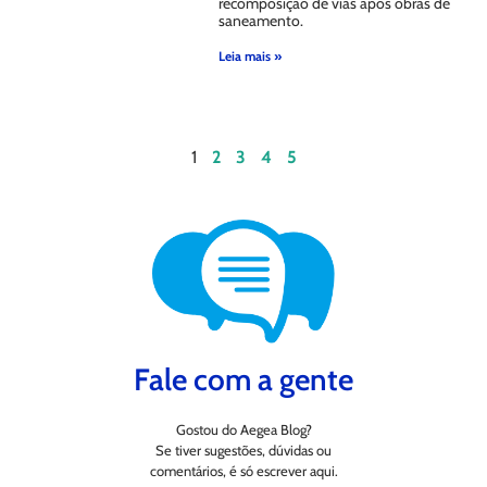
recomposição de vias após obras de
saneamento.
Leia mais »
1
2
3
4
5
Fale com a gente
Gostou do Aegea Blog?
Se tiver sugestões, dúvidas ou
comentários, é só escrever aqui.