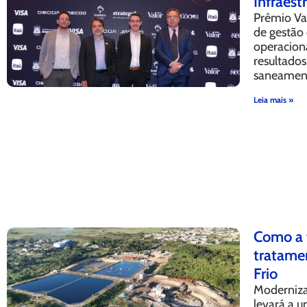
Infraest
Prêmio Va
de gestão 
operaciona
resultados
saneamen
Leia mais »
Como a 
tratame
Frio
Moderniza
levará a u