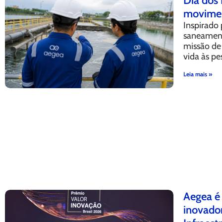
Dia dos 
movimen
Inspirado 
saneament
missão de 
vida às pe
Leia mais »
Aegea é
inovador