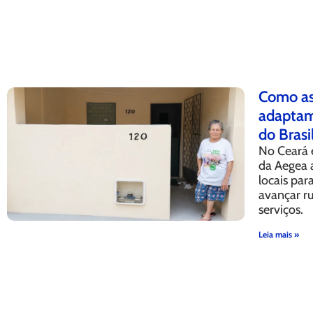
Como as
adaptam 
do Brasi
No Ceará 
da Aegea 
locais pa
avançar r
serviços.
Leia mais »