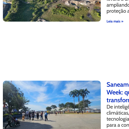
ampliando
proteção 
Leia mais »
Saneame
Week: q
transfor
De intelig
climáticas
tecnologi
para a co