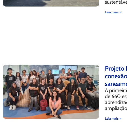
sustentáv
Leia mais »
Projeto 
conexão 
saneame
A primeira
de 660 es
aprendizad
ampliação 
Leia mais »