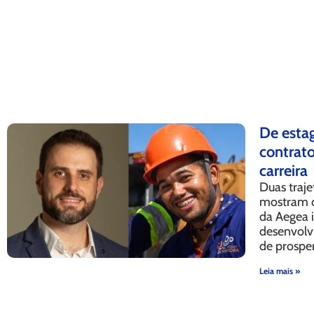
De estag
contrat
carreira
Duas traje
mostram c
da Aegea 
desenvolv
de prospe
Leia mais »