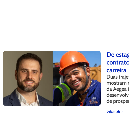
De estag
contrat
carreira
Duas traje
mostram c
da Aegea 
desenvolv
de prospe
Leia mais »