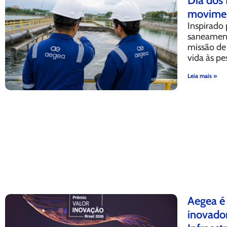
Dia dos 
movimen
Inspirado 
saneament
missão de 
vida às pe
Leia mais »
Aegea é
inovador