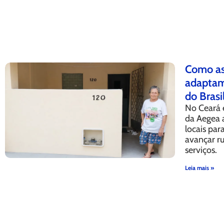
Como as
adaptam 
do Brasi
No Ceará 
da Aegea 
locais pa
avançar r
serviços.
Leia mais »