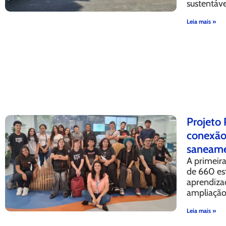
sustentáv
Leia mais »
Projeto 
conexão 
saneame
A primeira
de 660 es
aprendizad
ampliação 
Leia mais »