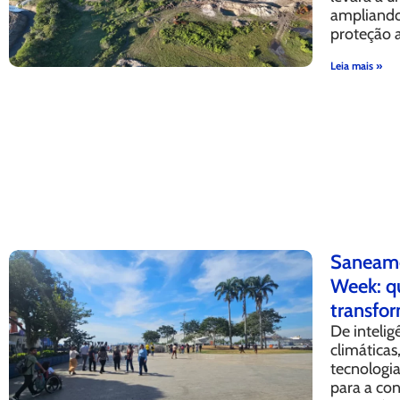
ampliando
proteção 
Leia mais »
Saneame
Week: q
transfor
De intelig
climáticas
tecnologi
para a co