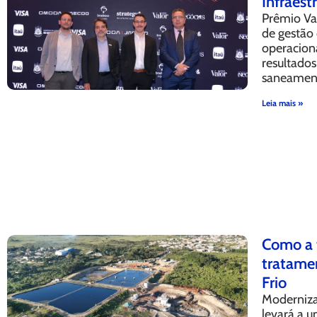
Infraest
Prêmio Va
de gestão 
operaciona
resultados
saneamen
Leia mais »
Como a 
tratame
Frio
Moderniza
levará a u