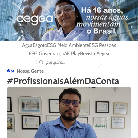
Água
Esgoto
ESG Meio Ambiente
ESG Pessoas
ESG Governança
AE Play
Revista Aegea
Nossa Gente
#ProfissionaisAlémDaConta