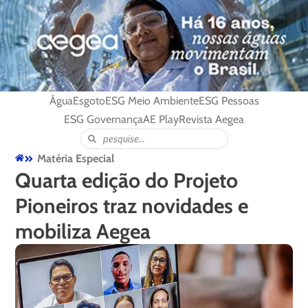
Água
Esgoto
ESG Meio Ambiente
ESG Pessoas
ESG Governança
AE Play
Revista Aegea
Matéria Especial
Quarta edição do Projeto
Pioneiros traz novidades e
mobiliza Aegea