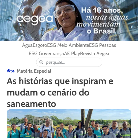
Água
Esgoto
ESG Meio Ambiente
ESG Pessoas
ESG Governança
AE Play
Revista Aegea
Matéria Especial
As histórias que inspiram e
mudam o cenário do
saneamento