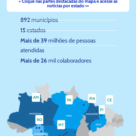
+ Clique nas partes destacadas do mapa e acesse as
notícias por estado >>
892
municípios
15
estados
Mais de 39
milhões de pessoas
atendidas
Mais de 26
mil colaboradores
AM
MA
PA
CE
PI
RO
MT