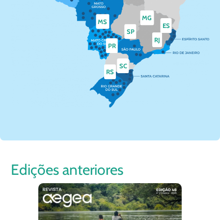
MG
MS
ES
SP
RJ
PR
SC
RS
Edições anteriores