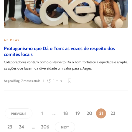
AE PLAY
Protagonismo que Dá o Tom: as vozes de respeito dos
comitês locais
Colaboradores contam como o Respeito Dá o Tom fortalece a equidade e amplia
as ações que fazem da diversidade um valor para a Aegea.
Aegea Blog
,
7 meses atrás
1 min
1
…
18
19
20
21
22
PREVIOUS
23
24
…
206
NEXT