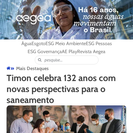
Água
Esgoto
ESG Meio Ambiente
ESG Pessoas
ESG Governança
AE Play
Revista Aegea
Mais Destaques
Timon celebra 132 anos com
novas perspectivas para o
saneamento