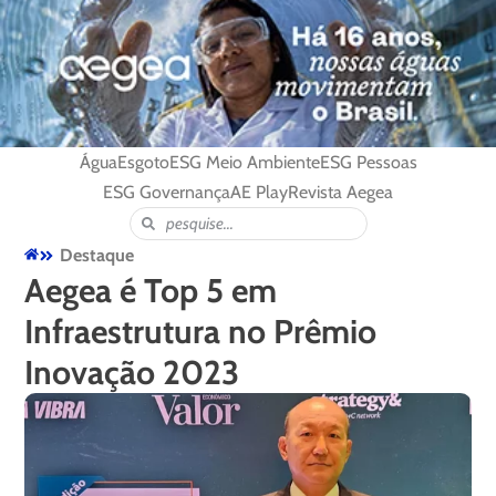
Água
Esgoto
ESG Meio Ambiente
ESG Pessoas
ESG Governança
AE Play
Revista Aegea
Destaque
Aegea é Top 5 em
Infraestrutura no Prêmio
Inovação 2023