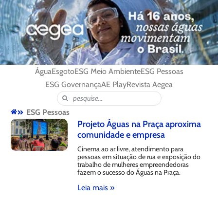
Água
Esgoto
ESG Meio Ambiente
ESG Pessoas
ESG Governança
AE Play
Revista Aegea
ESG Pessoas
Projeto Águas na Praça aproxima
comunidade e empresa
Cinema ao ar livre, atendimento para
pessoas em situação de rua e exposição do
trabalho de mulheres empreendedoras
fazem o sucesso do Águas na Praça.
Leia mais »