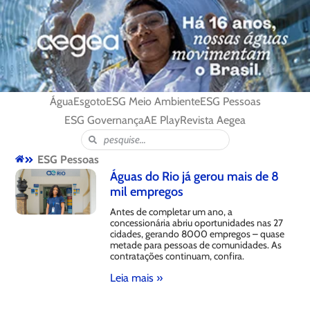
Água
Esgoto
ESG Meio Ambiente
ESG Pessoas
ESG Governança
AE Play
Revista Aegea
ESG Pessoas
Águas do Rio já gerou mais de 8
mil empregos
Antes de completar um ano, a
concessionária abriu oportunidades nas 27
cidades, gerando 8000 empregos – quase
metade para pessoas de comunidades. As
contratações continuam, confira.
Leia mais »