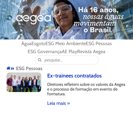
Água
Esgoto
ESG Meio Ambiente
ESG Pessoas
ESG Governança
AE Play
Revista Aegea
ESG Pessoas
Ex-trainees contratados
Diretores refletem sobre os valores da Aegea
e o processo de formação em evento de
formatura.
Leia mais »