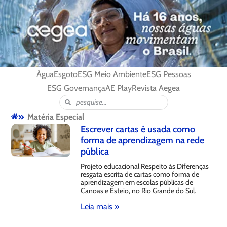
Água
Esgoto
ESG Meio Ambiente
ESG Pessoas
ESG Governança
AE Play
Revista Aegea
Matéria Especial
Escrever cartas é usada como
forma de aprendizagem na rede
pública
Projeto educacional Respeito às Diferenças
resgata escrita de cartas como forma de
aprendizagem em escolas públicas de
Canoas e Esteio, no Rio Grande do Sul.
Leia mais »