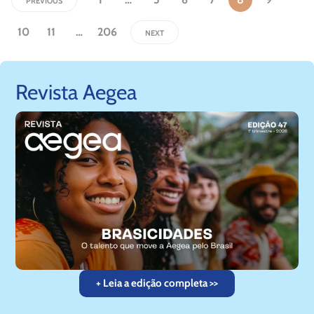
PREVIOUS
10
11
…
206
NEXT
Revista Aegea
+ Leia a edição completa >>