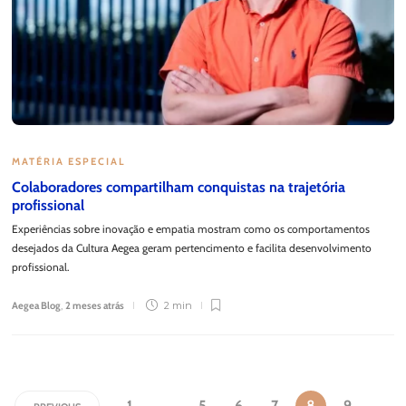
MATÉRIA ESPECIAL
Colaboradores compartilham conquistas na trajetória
profissional
Experiências sobre inovação e empatia mostram como os comportamentos
desejados da Cultura Aegea geram pertencimento e facilita desenvolvimento
profissional.
Aegea Blog
,
2 meses atrás
2 min
1
…
5
6
7
8
9