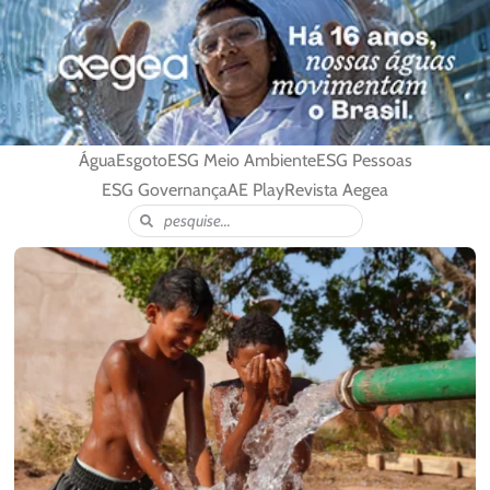
Água
Esgoto
ESG Meio Ambiente
ESG Pessoas
ESG Governança
AE Play
Revista Aegea