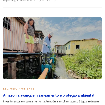
Aegea Blog
,
2 meses atrás
3 min
ESG MEIO AMBIENTE
Amazônia avança em saneamento e proteção ambiental
Investimentos em saneamento na Amazônia ampliam acesso à água, reduzem