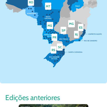
RO
MT
MG
MS
ES
SP
RJ
PR
SC
RS
Edições anteriores