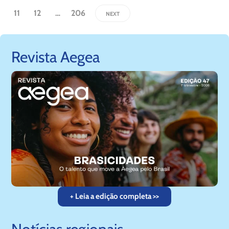
11
12
…
206
NEXT
Revista Aegea
+ Leia a edição completa >>