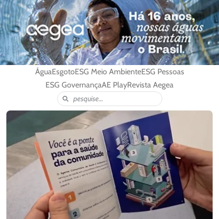
Água
Esgoto
ESG Meio Ambiente
ESG Pessoas
ESG Governança
AE Play
Revista Aegea