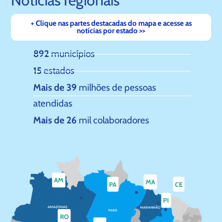
Notícias regionais
+ Clique nas partes destacadas do mapa e acesse as
notícias por estado >>
892
municípios
15
estados
Mais de 39
milhões de pessoas
atendidas
Mais de 26
mil colaboradores
AM
MA
PA
CE
PI
RO