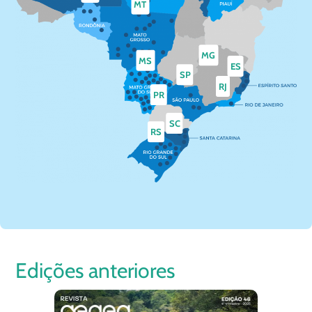
MT
MG
MS
ES
SP
RJ
PR
SC
RS
Edições anteriores