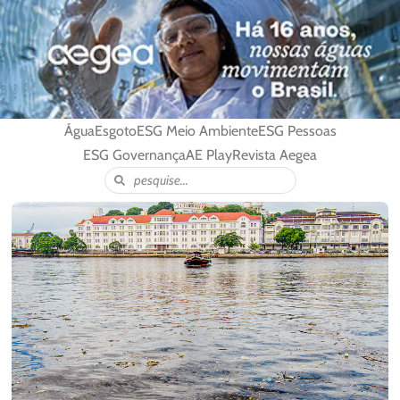
Água
Esgoto
ESG Meio Ambiente
ESG Pessoas
ESG Governança
AE Play
Revista Aegea