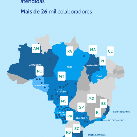
atendidas
Mais de 26
mil colaboradores
AM
MA
PA
CE
PI
RO
MT
MG
MS
ES
SP
RJ
PR
SC
RS