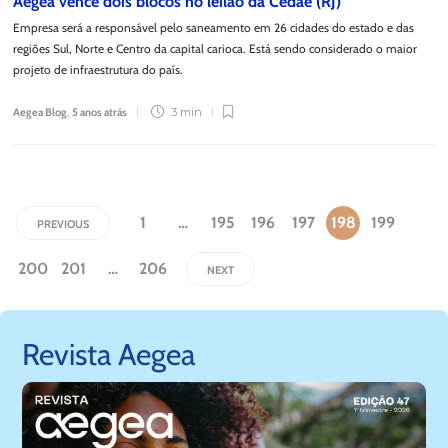
Aegea vence dois blocos no leilão da Cedae (RJ)
Empresa será a responsável pelo saneamento em 26 cidades do estado e das
regiões Sul, Norte e Centro da capital carioca. Está sendo considerado o maior
projeto de infraestrutura do país.
Aegea Blog
,
5 anos atrás
3 min
1
…
195
196
197
198
199
PREVIOUS
200
201
…
206
NEXT
Revista Aegea